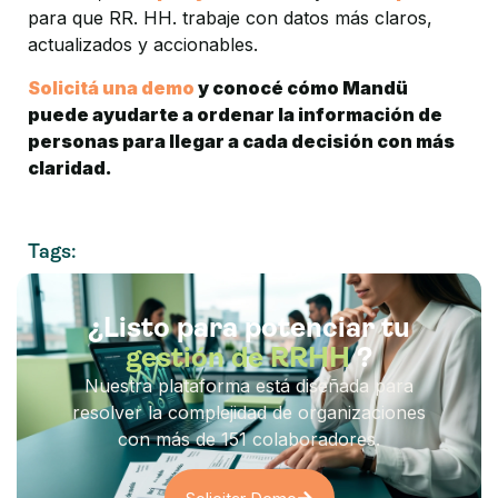
para que RR. HH. trabaje con datos más claros, 
actualizados y accionables.
Solicitá una demo 
y conocé cómo Mandü 
puede ayudarte a ordenar la información de 
personas para llegar a cada decisión con más 
claridad.
Tags:
¿Listo para potenciar tu
gestión de RRHH
?
Nuestra plataforma está diseñada para
resolver la complejidad de organizaciones
con más de 151 colaboradores.