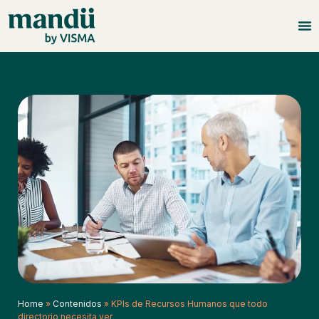
Home
»
Contenidos
»
KPIs de Recursos Humanos que todo
directorio necesita ver