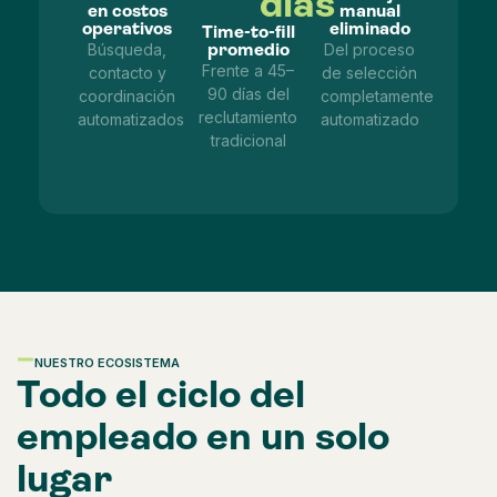
días
en costos
manual
operativos
eliminado
Time-to-fill
promedio
Búsqueda,
Del proceso
Frente a 45–
contacto y
de selección
90 días del
coordinación
completamente
reclutamiento
automatizados
automatizado
tradicional
NUESTRO ECOSISTEMA
Todo el ciclo del
empleado en un solo
lugar