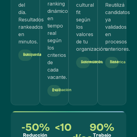
ranking
del
cultural
Reutilizá
dinámico
día.
fit
candidatos
en
Resultados
según
ya
tiempo
rankeados
los
validados
real
en
valores
en
según
minutos.
de tu
procesos
los
organización.
anteriores.
criterios
Búsqueda autónoma
de
Scorecards automáticos
Base histórica
cada
vacante.
Evaluación 24/7
-
50
%
<
10
90
%
Reducción
Trabajo