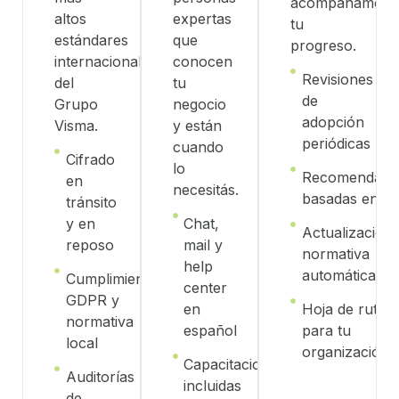
acompañamos
altos
expertas
tu
estándares
que
progreso.
internacionales
conocen
Revisiones
del
tu
de
Grupo
negocio
adopción
Visma.
y están
periódicas
cuando
Cifrado
lo
Recomendaci
en
necesitás.
basadas en da
tránsito
y en
Chat,
Actualización
reposo
mail y
normativa
help
automática
Cumplimiento
center
GDPR y
en
Hoja de ruta
normativa
español
para tu
local
organización
Capacitaciones
Auditorías
incluidas
de