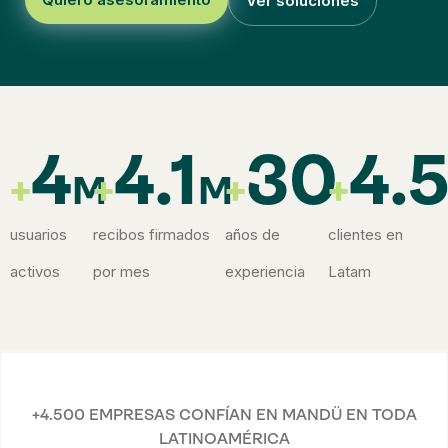
Ver soluciones
4
4.1
30
4.
+
+
+
+
M
M
usuarios
recibos firmados
años de
clientes en
activos
por mes
experiencia
Latam
+4.500 EMPRESAS CONFÍAN EN MANDÜ EN TODA
LATINOAMÉRICA