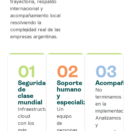
trayectoria, respaldo
internacional y
acompañamiento local
resolviendo la
complejidad real de las
empresas argentinas.
01
02
03
Seguridad
Soporte
Acompañam
de
humano
No
clase
y
terminamos
mundial
especializado
en la
Infraestructura
Un
implementación
cloud
equipo
Analizamos
con los
de
y
más
personas