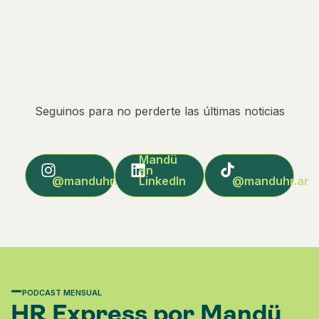
Seguinos para no perderte las últimas noticias
Mandü
en
@manduhr.arg
LinkedIn
@manduhr.ar
PODCAST MENSUAL
HR Express por Mandü