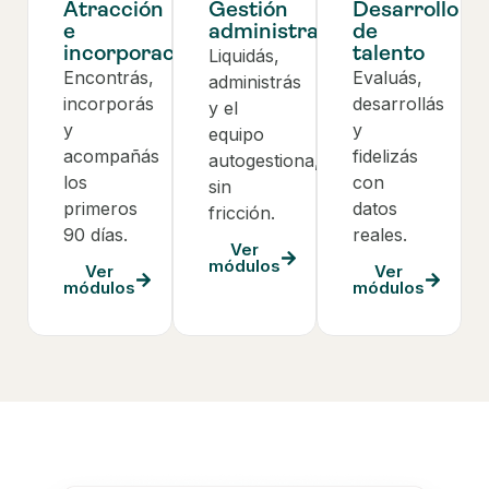
Atracción
Gestión
Desarrollo
e
administrativa
de
incorporación
talento
Liquidás,
Encontrás,
Evaluás,
administrás
incorporás
desarrollás
y el
y
y
equipo
acompañás
fidelizás
autogestiona,
los
con
sin
primeros
datos
fricción.
90 días.
reales.
Ver
módulos
Ver
Ver
módulos
módulos