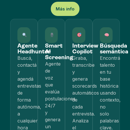
Más info
Agente
Smart
Interview
Búsqueda
Headhunter
AI
Copilot
semántica
Screening
Buscá,
Graba,
Encontrá
Agente
contactá
transcribe
talento
de
y
y
en tu
voz
agendá
genera
base
que
entrevistas
scorecards
histórica
evalúa
de
automáticos
usando
postulaciones
forma
de
contexto,
24/7
autónoma,
cada
no
y
a
entrevista.
solo
genera
cualquier
Analiza
palabras
un
hora
el
clave.