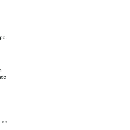
po.
n
ndo
s en