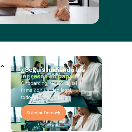
¿Seguís haciendo los
ingresos en papel
?
Onboarding, legajo digital y
firma con validez legal,
todo en un solo flujo.
Solicitar Demo