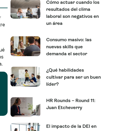
Cómo actuar cuando los
resultados del clima
laboral son negativos en
r
un área
re
Consumo masivo: las
nuevas skills que
qué
demanda el sector
os
a.
¿Qué habilidades
cultivar para ser un buen
líder?
HR Rounds – Round 11:
Juan Etcheverry
El impacto de la DEI en