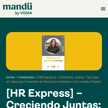
Home
»
Contenidos
»
[HR Express] – Creciendo Juntas: Tips para
el Liderazgo Femenino en Recursos Humanos con Lourdes Parada
[HR Express] –
Creciendo Juntas: