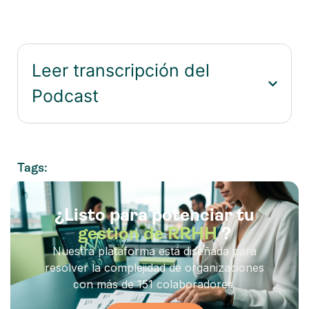
Leer transcripción del
Podcast
Tags:
¿Listo para potenciar tu
gestión de RRHH
?
Nuestra plataforma está diseñada para
resolver la complejidad de organizaciones
con más de 151 colaboradores.