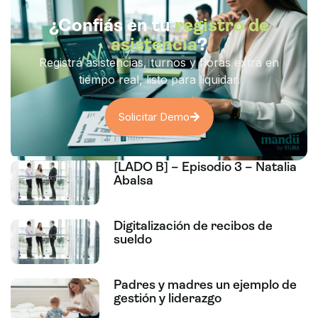
¿Confiás en tu
registro de
asistencia
?
Registrá asistencias, turnos y horas extra en
tiempo real, listo para liquidar.
Solicitar Demo
[LADO B] – Episodio 3 – Natalia
Abalsa
Digitalización de recibos de
sueldo
Padres y madres un ejemplo de
gestión y liderazgo