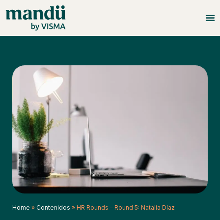
Home
»
Contenidos
»
HR Rounds – Round 5: Natalia Díaz