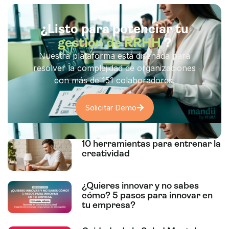
¿Listo para potenciar tu
gestión de RRHH
?
Nuestra plataforma está diseñada para
resolver la complejidad de organizaciones
con más de 151 colaboradores.
Solicitar Demo
10 herramientas para entrenar la
creatividad
¿Quieres innovar y no sabes
cómo? 5 pasos para innovar en
tu empresa?