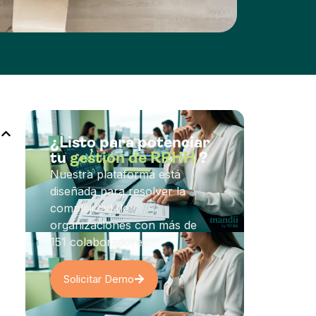
¿Listo para potenciar
tu
gestión de RRHH
?
Nuestra plataforma está
diseñada para resolver la
complejidad de
organizaciones con más de
151 colaboradores.
Solicitar Demo