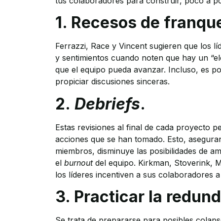
tus colaboradores para construir, poco a poc
1. Recesos de franqu
Ferrazzi, Race y Vincent sugieren que los lí
y sentimientos cuando noten que hay un “ele
que el equipo pueda avanzar. Incluso, es po
propiciar discusiones sinceras.
2.
Debriefs
.
Estas revisiones al final de cada proyecto p
acciones que se han tomado. Esto, aseguran
miembros, disminuye las posibilidades de a
el
burnout
del equipo. Kirkman, Stoverink, 
los líderes incentiven a sus colaboradores
3. Practicar la redun
Se trata de prepararse para posibles colaps