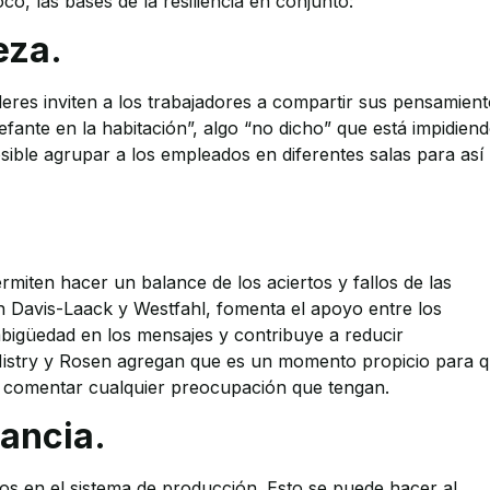
o, las bases de la resiliencia en conjunto:
eza.
deres inviten a los trabajadores a compartir sus pensamien
fante en la habitación”, algo “no dicho” que está impidien
sible agrupar a los empleados en diferentes salas para así
ermiten hacer un balance de los aciertos y fallos de las
 Davis-Laack y Westfahl, fomenta el apoyo entre los
mbigüedad en los mensajes y contribuye a reducir
Mistry y Rosen agregan que es un momento propicio para 
 a comentar cualquier preocupación que tengan.
dancia.
os en el sistema de producción. Esto se puede hacer al