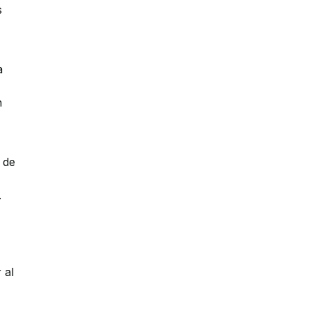
s
a
n
 de
.
 al